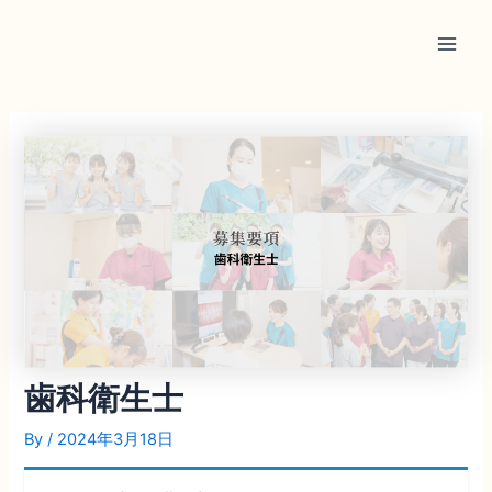
内
Main
容
Men
を
ス
キ
ッ
プ
歯科衛生士
By
/
2024年3月18日