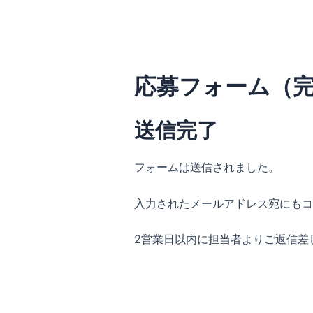
内
容
を
ス
応募フォーム（
キ
ッ
プ
送信完了
フォームは送信されました。
入力されたメールアドレス宛にもコ
2営業日以内に担当者よりご返信差